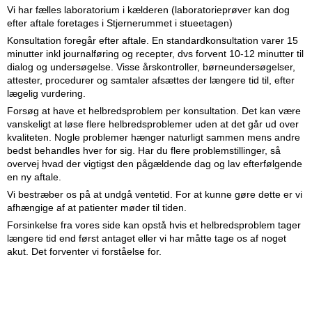
Vi har fælles laboratorium i kælderen (laboratorieprøver kan dog
efter aftale foretages i Stjernerummet i stueetagen)
Konsultation foregår efter aftale. En standardkonsultation varer 15
minutter inkl journalføring og recepter, dvs forvent 10-12 minutter til
dialog og undersøgelse. Visse årskontroller, børneundersøgelser,
attester, procedurer og samtaler afsættes der længere tid til, efter
lægelig vurdering.
Forsøg at have et helbredsproblem per konsultation. Det kan være
vanskeligt at løse flere helbredsproblemer uden at det går ud over
kvaliteten. Nogle problemer hænger naturligt sammen mens andre
bedst behandles hver for sig. Har du flere problemstillinger, så
overvej hvad der vigtigst den pågældende dag og lav efterfølgende
en ny aftale.
Vi bestræber os på at undgå ventetid. For at kunne gøre dette er vi
afhængige af at patienter møder til tiden.
Forsinkelse fra vores side kan opstå hvis et helbredsproblem tager
længere tid end først antaget eller vi har måtte tage os af noget
akut. Det forventer vi forståelse for.